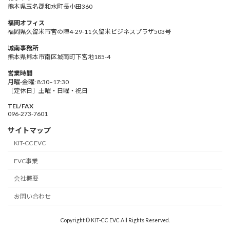
熊本県玉名郡和水町長小田360
福岡オフィス
福岡県久留米市宮の陣4-29-11 久留米ビジネスプラザ503号
城南事務所
熊本県熊本市南区城南町下宮地185-4
営業時間
月曜-金曜: 8:30–17:30
［定休日］土曜・日曜・祝日
TEL/FAX
096-273-7601
サイトマップ
KIT-CC EVC
EVC事業
会社概要
お問い合わせ
Copyright © KIT-CC EVC All Rights Reserved.